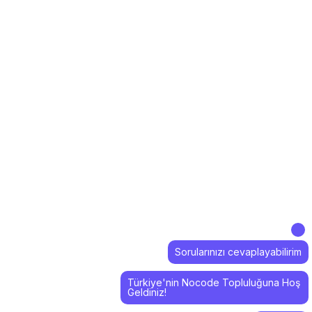
Sorularınızı cevaplayabilirim
Türkiye'nin Nocode Topluluğuna Hoş
Geldiniz!