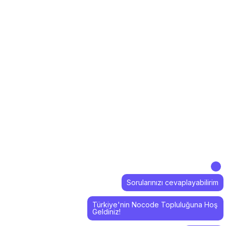
Sorularınızı cevaplayabilirim
Türkiye'nin Nocode Topluluğuna Hoş
Geldiniz!