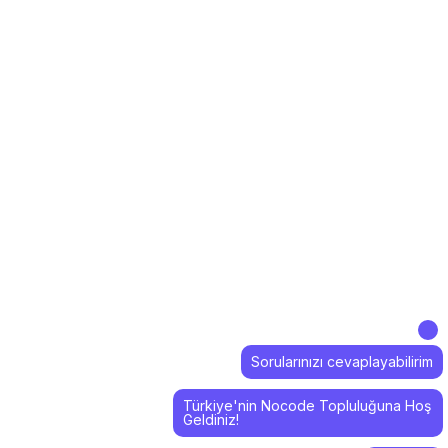
Sorularınızı cevaplayabilirim
Türkiye'nin Nocode Topluluğuna Hoş
Geldiniz!