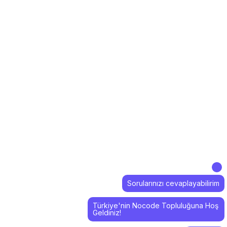
Sorularınızı cevaplayabilirim
Türkiye'nin Nocode Topluluğuna Hoş
Geldiniz!