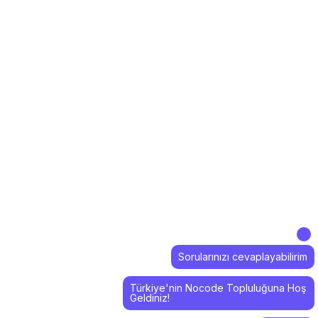
Sorularınızı cevaplayabilirim
Türkiye'nin Nocode Topluluğuna Hoş
Geldiniz!