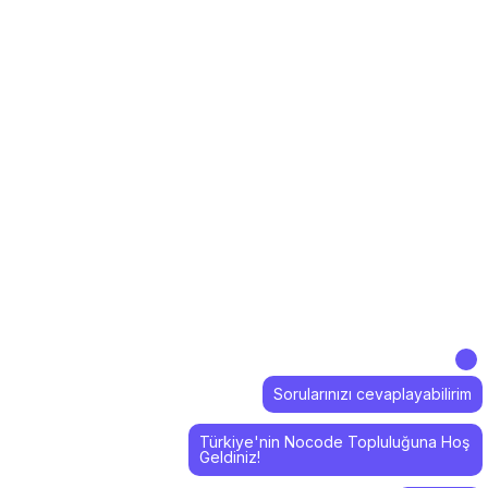
Sorularınızı cevaplayabilirim
Türkiye'nin Nocode Topluluğuna Hoş
Geldiniz!