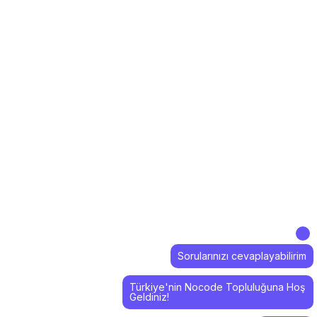
Sorularınızı cevaplayabilirim
Türkiye'nin Nocode Topluluğuna Hoş
Geldiniz!