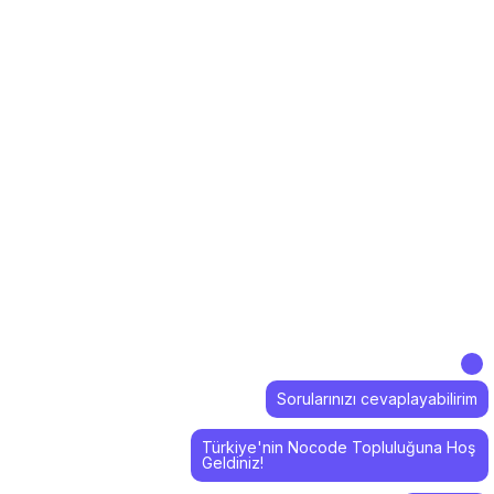
Sorularınızı cevaplayabilirim
Türkiye'nin Nocode Topluluğuna Hoş
Geldiniz!