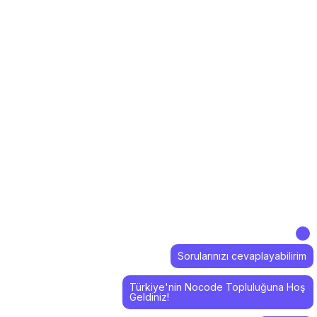
Sorularınızı cevaplayabilirim
Türkiye'nin Nocode Topluluğuna Hoş
Geldiniz!