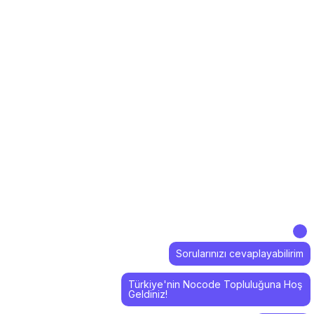
Sorularınızı cevaplayabilirim
Türkiye'nin Nocode Topluluğuna Hoş
Geldiniz!