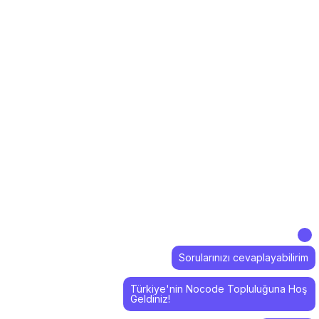
Sorularınızı cevaplayabilirim
Türkiye'nin Nocode Topluluğuna Hoş
Geldiniz!