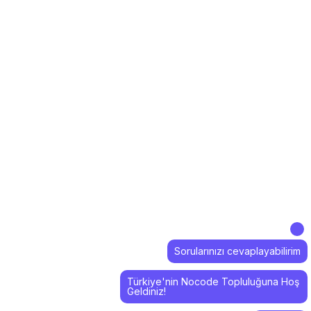
Sorularınızı cevaplayabilirim
Türkiye'nin Nocode Topluluğuna Hoş
Geldiniz!