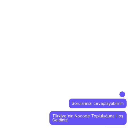
Sorularınızı cevaplayabilirim
Türkiye'nin Nocode Topluluğuna Hoş
Geldiniz!