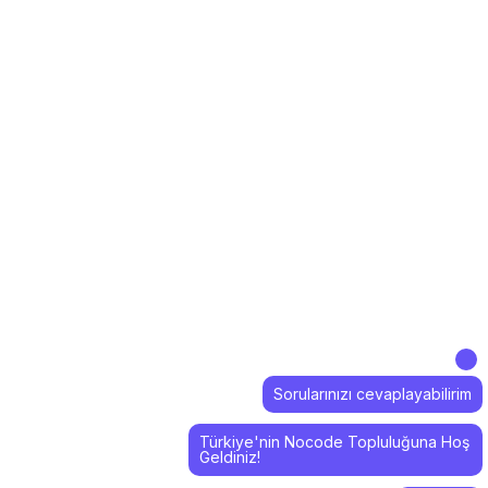
Sorularınızı cevaplayabilirim
Türkiye'nin Nocode Topluluğuna Hoş
Geldiniz!