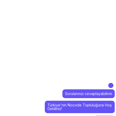
Sorularınızı cevaplayabilirim
Türkiye'nin Nocode Topluluğuna Hoş
Geldiniz!